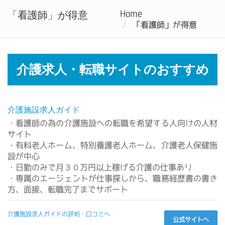
介護の求人・転職するなら介護福祉転職.com
「看護師」が得意
Home
Tog
「看護師」が得意
nav
介護求人・転職サイトのおすすめ
介護施設求人ガイド
・看護師の為の介護施設への転職を希望する人向けの人材
サイト
・有料老人ホーム、特別養護老人ホーム、介護老人保健施
設が中心
・日勤のみで月３０万円以上稼げる介護の仕事あり
・専属のエージェントが仕事探しから、職務経歴書の書き
方、面接、転職完了までサポート
介護施設求人ガイドの評判・口コミへ
公式サイトへ